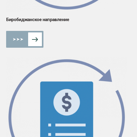
Биробиджанское направление
➤➤➤