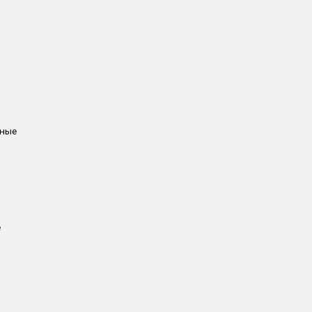
ные
е