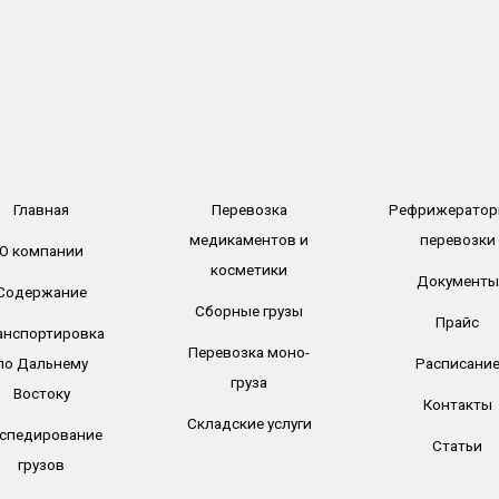
Главная
Перевозка
Рефрижератор
медикаментов и
перевозки
О компании
косметики
Документы
Содержание
Сборные грузы
Прайс
анспортировка
Перевозка моно-
по Дальнему
Расписани
груза
Востоку
Контакты
Складские услуги
спедирование
Статьи
грузов