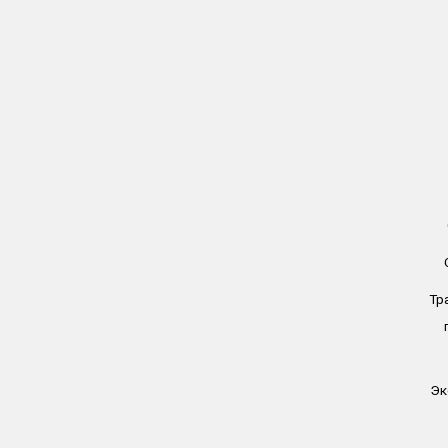
Тр
Эк